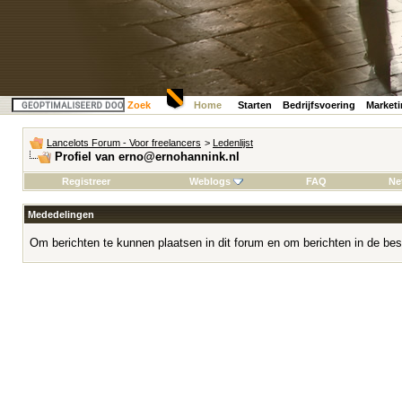
Zoek
Home
Starten
Bedrijfsvoering
Market
Lancelots Forum - Voor freelancers
>
Ledenlijst
Profiel van erno@ernohannink.nl
Registreer
Weblogs
FAQ
Ne
Mededelingen
Om berichten te kunnen plaatsen in dit forum en om berichten in de bes