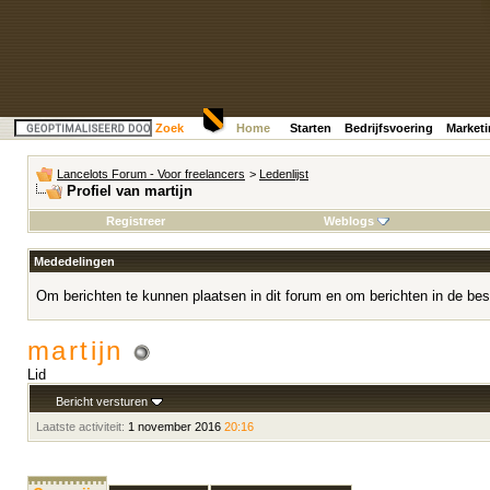
Zoek
Home
Starten
Bedrijfsvoering
Market
Lancelots Forum - Voor freelancers
>
Ledenlijst
Profiel van martijn
Registreer
Weblogs
Mededelingen
Om berichten te kunnen plaatsen in dit forum en om berichten in de bes
martijn
Lid
Bericht versturen
Laatste activiteit:
1 november 2016
20:16