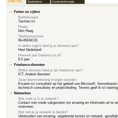
Over mij
Statistieken
Contactinformatie
Feiten en cijfers
Bedrijfsnaam
Tasman ict
Plaats
Den Haag
Telefoonnummer
06-45634131
In welke regio's bied jij je diensten aan?
Heel Nederland
Hoeveel jaar freelance je al?
0-2 jaar
Freelance-diensten
Welke diensten bied je als freelancer aan?
ICT, Andere diensten
Jouw dienstverlening in eigen woorden
Ervaren ict consultant op het gebied van Microsoft, Serverbased 
technisch consultany en projectleiding. Tevens geef ik ict trainin
Netwerken
Wat zoek je in je netwerk?
Contact met mede vakgenoten om ervaring en informatie uit te w
motiveren.
Wat heb je je netwerk te bieden?
Uitwisselen van ervaring, uitgebreide kennis en netwerk, gezelligh