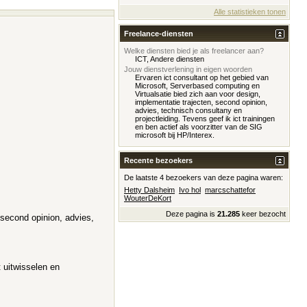
Alle statistieken tonen
Freelance-diensten
Welke diensten bied je als freelancer aan?
ICT, Andere diensten
Jouw dienstverlening in eigen woorden
Ervaren ict consultant op het gebied van
Microsoft, Serverbased computing en
Virtualsatie bied zich aan voor design,
implementatie trajecten, second opinion,
advies, technisch consultany en
projectleiding. Tevens geef ik ict trainingen
en ben actief als voorzitter van de SIG
microsoft bij HP/Interex.
Recente bezoekers
De laatste 4 bezoekers van deze pagina waren:
Hetty Dalsheim
Ivo hol
marcschattefor
WouterDeKort
Deze pagina is
21.285
keer bezocht
 second opinion, advies,
 uitwisselen en