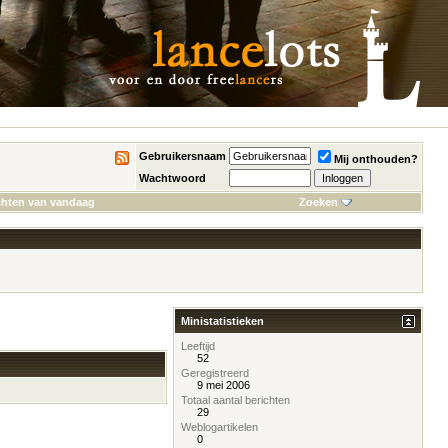
Gebruikersnaam
Mij onthouden?
Wachtwoord
chten van vandaag
Zoeken
Ministatistieken
Leeftijd
52
Geregistreerd
9 mei 2006
Totaal aantal berichten
29
Weblogartikelen
0