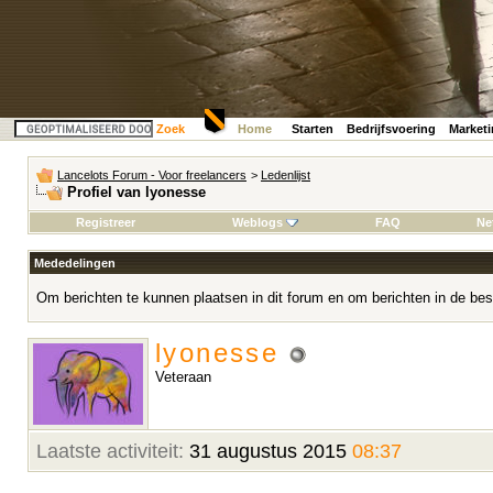
Zoek
Home
Starten
Bedrijfsvoering
Market
Lancelots Forum - Voor freelancers
>
Ledenlijst
Profiel van lyonesse
Registreer
Weblogs
FAQ
Ne
Mededelingen
Om berichten te kunnen plaatsen in dit forum en om berichten in de bes
lyonesse
Veteraan
Laatste activiteit:
31 augustus 2015
08:37