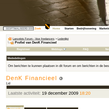
Zoek
Home
Starten
Bedrijfsvoering
Market
Lancelots Forum - Voor freelancers
>
Ledenlijst
Profiel van DenK Financieel
Registreer
Weblogs
FAQ
Ne
Mededelingen
Om berichten te kunnen plaatsen in dit forum en om berichten in de bes
DenK Financieel
Lid
Laatste activiteit:
19 december 2009
18:20