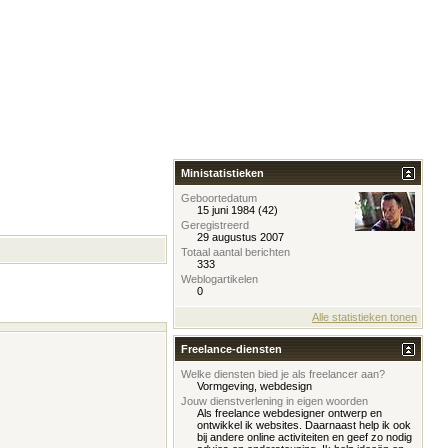
Ministatistieken
Geboortedatum
15 juni 1984 (42)
Geregistreerd
29 augustus 2007
Totaal aantal berichten
333
Weblogartikelen
0
Alle statistieken tonen
Freelance-diensten
Welke diensten bied je als freelancer aan?
Vormgeving, webdesign
Jouw dienstverlening in eigen woorden
Als freelance webdesigner ontwerp en
ontwikkel ik websites. Daarnaast help ik ook
bij andere online activiteiten en geef zo nodig