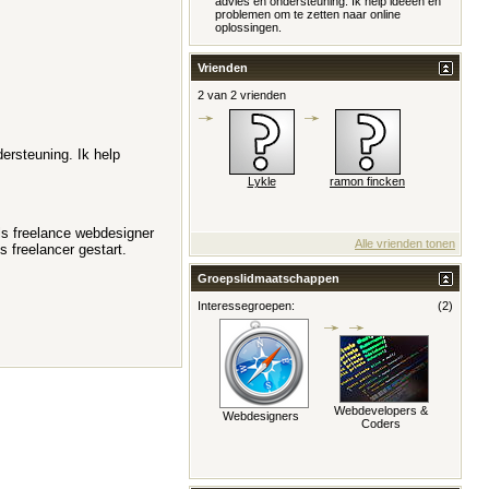
advies en ondersteuning. Ik help ideeën en
problemen om te zetten naar online
oplossingen.
Vrienden
2 van 2 vrienden
dersteuning. Ik help
Lykle
ramon fincken
als freelance webdesigner
Alle vrienden tonen
s freelancer gestart.
Groepslidmaatschappen
Interessegroepen:
(2)
Webdevelopers &
Webdesigners
Coders