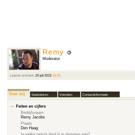
Remy
Moderator
Laatste activiteit:
20 juli 2015
16:55
Over mij
Statistieken
Vrienden
Contactinformatie
Feiten en cijfers
Bedrijfsnaam
Remy Jacobs
Plaats
Den Haag
In welke regio's bied jij je diensten aan?