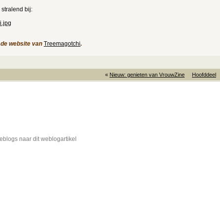
stralend bij:
i.jpg
 de website van
Treemagotchi
.
«
Nieuw: genieten van VrouwZine
Hoofddeel
blogs naar dit weblogartikel