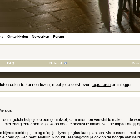
ing
Ontwikkelen
Netwerken
Forum
FAQ
Netwerk
Beri
loten delen te kunnen lezen, moet je je eerst even
registreren
en inloggen.
Versluis
Treemagotchi helpt je op een gemakkelijke manier een verschil te maken in de werel
an met energiebronnen, of gewoon door je bewust te maken van de impact die jij op
e bijvoorbeeld op je blog of op je Hyves-pagina kunt plaatsen. Als je (samen met je
of je goed op weg bent. Natuurlijk houdt Treemagotchi je ook op de hoogte van de r