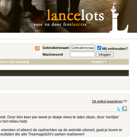
Gebruikersnaam
Mij onthouden?
Wachtwoord
chten van vandaag
Zoeken
Dit artikel waarderen
d. Door één keer per week je stukje vlees te laten staan, door 'eerlijke'
 het milieu hebt.
 vrienden of alleen) de opdrachten op de website uitvoert, gaat je boom er
esultaten die alle Treemagotchi's samen realiseren!