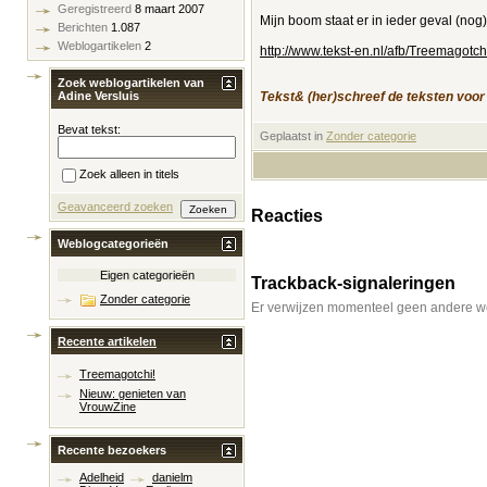
Geregistreerd
8 maart 2007
Mijn boom staat er in ieder geval (nog) 
Berichten
1.087
Weblogartikelen
2
http://www.tekst-en.nl/afb/Treemagotch
Zoek weblogartikelen van
Tekst& (her)schreef de teksten voor
Adine Versluis
Bevat tekst:
Geplaatst in
‎
Zonder categorie
Zoek alleen in titels
Geavanceerd zoeken
Reacties
Weblogcategorieën
Eigen categorieën
Trackback-signaleringen
Zonder categorie
Er verwijzen momenteel geen andere we
Recente artikelen
Treemagotchi!
Nieuw: genieten van
VrouwZine
Recente bezoekers
Adelheid
danielm