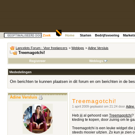
Zoek
Home
Starten
Bedrijfsvoering
Market
Lancelots Forum - Voor freelancers
>
Weblogs
>
Adine Versluis
Treemagotchi!
Registreer
Weblogs
Mededelingen
Om berichten te kunnen plaatsen in dit forum en om berichten in de bes
Adine Versluis
Treemagotchi!
1 april 2009 geplaatst om 21:24 door
Adine 
Heb jij al gehoord van
Treemagotchi
? 
kleding te kopen, door zuinig om te ga
Treemagotchi is een leuke widget die j
steeds mooier uitzien. Zo kun je zien 