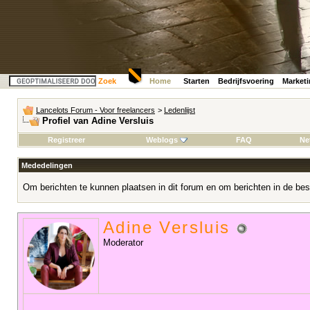
Zoek
Home
Starten
Bedrijfsvoering
Market
Lancelots Forum - Voor freelancers
>
Ledenlijst
Profiel van Adine Versluis
Registreer
Weblogs
FAQ
Ne
Mededelingen
Om berichten te kunnen plaatsen in dit forum en om berichten in de bes
Adine Versluis
Moderator